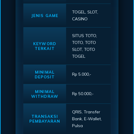
TOGEL, SLOT,
JENIS GAME
CASINO
SITUS TOTO,
TOTO, TOTO
KEYWORD
TERKAIT
SLOT, TOTO
TOGEL
MINIMAL
Rp 5.000,-
DEPOSIT
MINIMAL
Rp 50.000,-
WITHDRAW
QRIS, Transfer
TRANSAKSI
Bank, E-Wallet,
PEMBAYARAN
Pulsa