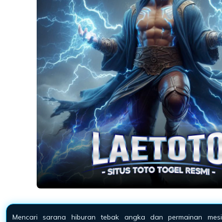
Mencari sarana hiburan tebak angka dan permainan mesi