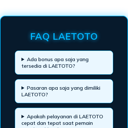
Loading...
FAQ LAETOTO
Ada bonus apa saja yang
tersedia di LAETOTO?
Pasaran apa saja yang dimiliki
LAETOTO?
Apakah pelayanan di LAETOTO
cepat dan tepat saat pemain