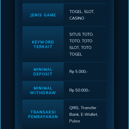
TOGEL, SLOT,
JENIS GAME
CASINO
SITUS TOTO,
TOTO, TOTO
KEYWORD
TERKAIT
SLOT, TOTO
TOGEL
MINIMAL
Rp 5.000,-
DEPOSIT
MINIMAL
Rp 50.000,-
WITHDRAW
QRIS, Transfer
TRANSAKSI
Bank, E-Wallet,
PEMBAYARAN
Pulsa