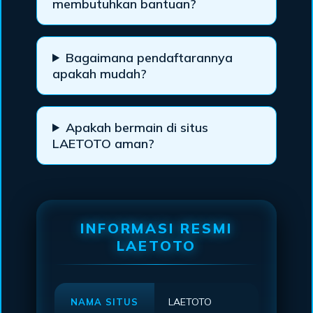
membutuhkan bantuan?
Bagaimana pendaftarannya
apakah mudah?
Apakah bermain di situs
LAETOTO aman?
INFORMASI RESMI
LAETOTO
LAETOTO
NAMA SITUS