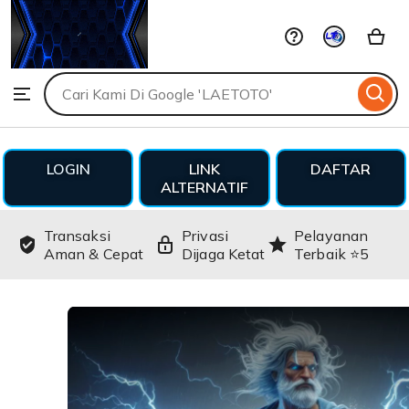
LAETOTO
Skip
to
Search
ontent
Browse
for
items
or
shops
LOGIN
LINK
DAFTAR
ALTERNATIF
Transaksi
Privasi
Pelayanan
Aman & Cepat
Dijaga Ketat
Terbaik ⭐️5