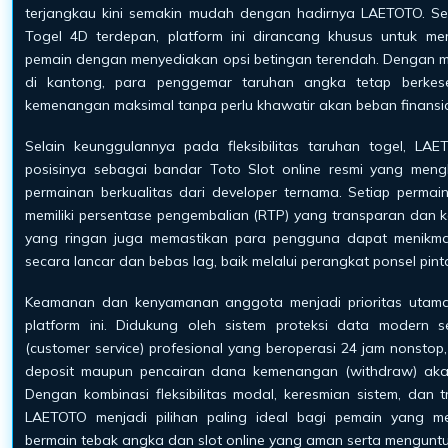
terjangkau kini semakin mudah dengan hadirnya LAETOTO. Seba
Togel 4D terdepan, platform ini dirancang khusus untuk m
pemain dengan menyediakan opsi betingan terendah. Dengan 
di kantong, para penggemar taruhan angka tetap berkes
kemenangan maksimal tanpa perlu khawatir akan beban finansia
Selain keunggulannya pada fleksibilitas taruhan togel, L
posisinya sebagai bandar Toto Slot online resmi yang mengh
permainan berkualitas dari developer ternama. Setiap permai
memiliki persentase pengembalian (RTP) yang transparan dan ko
yang ringan juga memastikan para pengguna dapat menikmati
secara lancar dan bebas lag, baik melalui perangkat ponsel pin
Keamanan dan kenyamanan anggota menjadi prioritas utama
platform ini. Didukung oleh sistem proteksi data modern 
(customer service) profesional yang beroperasi 24 jam nonstop,
deposit maupun pencairan dana kemenangan (withdraw) akan 
Dengan kombinasi fleksibilitas modal, keresmian sistem, dan 
LAETOTO menjadi pilihan paling ideal bagi pemain yang m
bermain tebak angka dan slot online yang aman serta mengunt