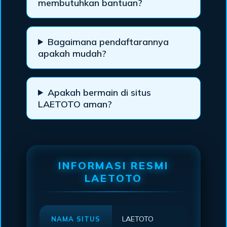
membutuhkan bantuan?
Bagaimana pendaftarannya
apakah mudah?
Apakah bermain di situs
LAETOTO aman?
INFORMASI RESMI
LAETOTO
LAETOTO
NAMA SITUS