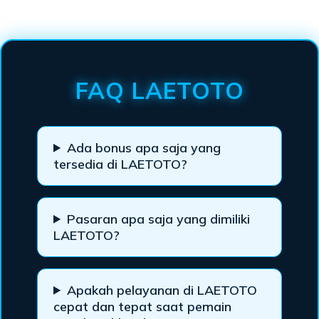
Loading...
FAQ LAETOTO
Ada bonus apa saja yang
tersedia di LAETOTO?
Pasaran apa saja yang dimiliki
LAETOTO?
Apakah pelayanan di LAETOTO
cepat dan tepat saat pemain