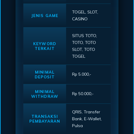
TOGEL, SLOT,
JENIS GAME
CASINO
SITUS TOTO,
TOTO, TOTO
KEYWORD
TERKAIT
SLOT, TOTO
TOGEL
MINIMAL
Rp 5.000,-
DEPOSIT
MINIMAL
Rp 50.000,-
WITHDRAW
QRIS, Transfer
TRANSAKSI
Bank, E-Wallet,
PEMBAYARAN
Pulsa