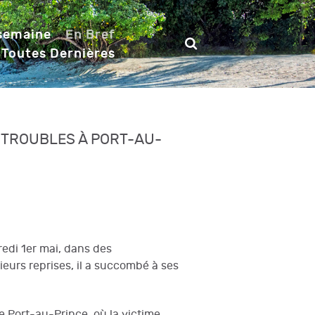
 semaine
En Bref
 Toutes Dernières
 TROUBLES À PORT-AU-
redi 1er mai, dans des
ieurs reprises, il a succombé à ses
de Port-au-Prince, où la victime