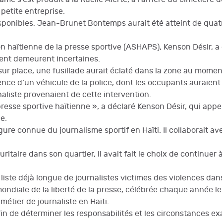
 petite entreprise.
ponibles, Jean-Brunet Bontemps aurait été atteint de quatre 
on haïtienne de la presse sportive (ASHAPS), Kenson Désir, a
dent demeurent incertaines.
ur place, une fusillade aurait éclaté dans la zone au moment
nce d’un véhicule de la police, dont les occupants auraient o
urnaliste provenaient de cette intervention.
resse sportive haïtienne », a déclaré Kenson Désir, qui appel
e.
re connue du journalisme sportif en Haïti. Il collaborait a
itaire dans son quartier, il avait fait le choix de continuer 
liste déjà longue de journalistes victimes des violences dans
e mondiale de la liberté de la presse, célébrée chaque année l
étier de journaliste en Haïti.
in de déterminer les responsabilités et les circonstances ex