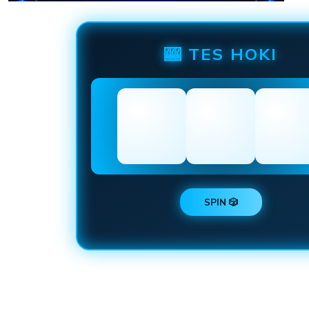
🎰 TES HOKI
SPIN 🎲