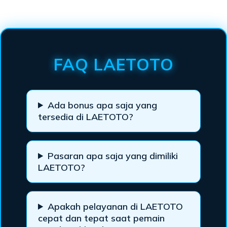
Loading...
FAQ LAETOTO
Ada bonus apa saja yang
tersedia di LAETOTO?
Pasaran apa saja yang dimiliki
LAETOTO?
Apakah pelayanan di LAETOTO
cepat dan tepat saat pemain