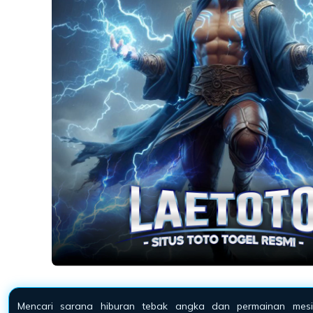
Mencari sarana hiburan tebak angka dan permainan mesi