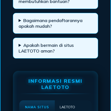
membutuhkan bantuan?
Bagaimana pendaftarannya
apakah mudah?
Apakah bermain di situs
LAETOTO aman?
INFORMASI RESMI
LAETOTO
LAETOTO
NAMA SITUS