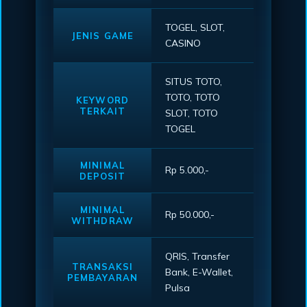
TOGEL, SLOT,
JENIS GAME
CASINO
SITUS TOTO,
TOTO, TOTO
KEYWORD
TERKAIT
SLOT, TOTO
TOGEL
MINIMAL
Rp 5.000,-
DEPOSIT
MINIMAL
Rp 50.000,-
WITHDRAW
QRIS, Transfer
TRANSAKSI
Bank, E-Wallet,
PEMBAYARAN
Pulsa