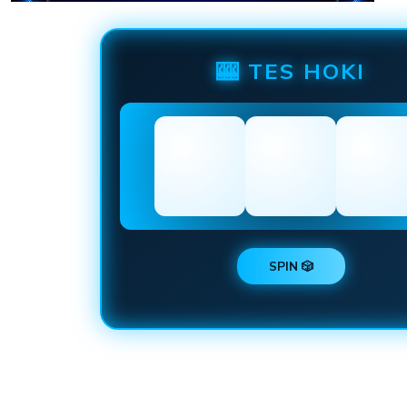
🎰 TES HOKI
SPIN 🎲