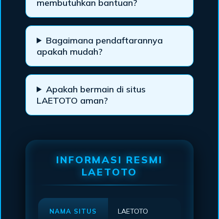
membutuhkan bantuan?
Bagaimana pendaftarannya
apakah mudah?
Apakah bermain di situs
LAETOTO aman?
INFORMASI RESMI
LAETOTO
LAETOTO
NAMA SITUS