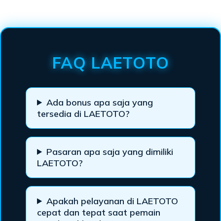
Loading...
FAQ LAETOTO
Ada bonus apa saja yang
tersedia di LAETOTO?
Pasaran apa saja yang dimiliki
LAETOTO?
Apakah pelayanan di LAETOTO
cepat dan tepat saat pemain