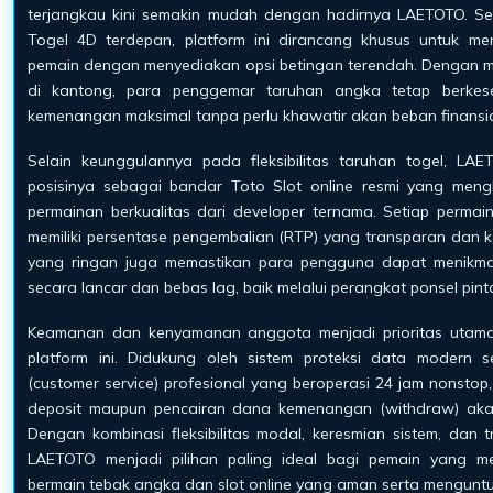
terjangkau kini semakin mudah dengan hadirnya LAETOTO. Seba
Togel 4D terdepan, platform ini dirancang khusus untuk m
pemain dengan menyediakan opsi betingan terendah. Dengan 
di kantong, para penggemar taruhan angka tetap berkes
kemenangan maksimal tanpa perlu khawatir akan beban finansia
Selain keunggulannya pada fleksibilitas taruhan togel, L
posisinya sebagai bandar Toto Slot online resmi yang mengh
permainan berkualitas dari developer ternama. Setiap permai
memiliki persentase pengembalian (RTP) yang transparan dan ko
yang ringan juga memastikan para pengguna dapat menikmati
secara lancar dan bebas lag, baik melalui perangkat ponsel pin
Keamanan dan kenyamanan anggota menjadi prioritas utama
platform ini. Didukung oleh sistem proteksi data modern 
(customer service) profesional yang beroperasi 24 jam nonstop,
deposit maupun pencairan dana kemenangan (withdraw) akan 
Dengan kombinasi fleksibilitas modal, keresmian sistem, dan 
LAETOTO menjadi pilihan paling ideal bagi pemain yang m
bermain tebak angka dan slot online yang aman serta mengunt