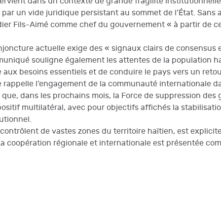
tervient dans un contexte de grande fragilité institutionnell
par un vide juridique persistant au sommet de l’État. Sans a
dier Fils-Aimé comme chef du gouvernement « à partir de ce
njoncture actuelle exige des « signaux clairs de consensus e
muniqué souligne également les attentes de la population ha
x besoins essentiels et de conduire le pays vers un retour 
te rappelle l’engagement de la communauté internationale dan
e, dans les prochains mois, la Force de suppression des g
tif multilatéral, avec pour objectifs affichés la stabilisatio
utionnel.
contrôlent de vastes zones du territoire haïtien, est explic
La coopération régionale et internationale est présentée co
ire de l’Elimination des Cochons Créoles en Haïti
173 migrants haïtiens rapatriés au Cap-Haïtien