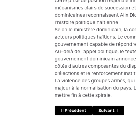
Cette prise de position régionale in
mécanismes clairs de succession et 
dominicaines reconnaissent Alix Di
l’histoire politique haïtienne.
Selon le ministère dominicain, la co
acteurs politiques haïtiens. Le com
gouvernement capable de répondre au
Au-delà de l’appel politique, le tex
gouvernement dominicain annonce qu
côtés d’autres composantes du disposi
d’élections et le renforcement instit
La violence des groupes armés, qui 
majeur à la normalisation du pays. 
mettre fin à cette spirale.
Article précédent : La Tragique Histo
Article suivant : 
Précédent
Suivant