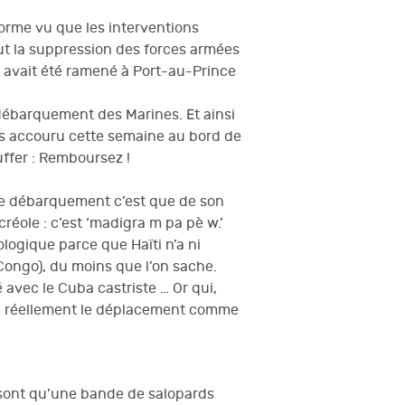
norme vu que les interventions
out la suppression des forces armées
ci avait été ramené à Port-au-Prince
débarquement des Marines. Et ainsi
pas accouru cette semaine au bord de
uffer : Remboursez !
ble débarquement c’est que de son
créole : c’est ‘madigra m pa pè w.’
ologique parce que Haïti n’a ni
Congo), du moins que l’on sache.
 avec le Cuba castriste … Or qui,
-il réellement le déplacement comme
e sont qu’une bande de salopards