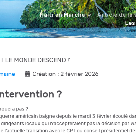
Haiti en Marche
Article de la
Les
OUT LE MONDE DESCEND !’
emaine
Création : 2 février 2026
intervention ?
rquera pas ?
 guerre américain baigne depuis le mardi 3 février écoulé da
 dirigeants locaux qui n’accepteraient pas la décision par Wa
e l’actuelle transition avec le CPT ou conseil présidentiel de