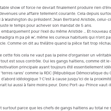
’
itable show of force ne devrait finalement produire rien d’é
t devenues une affaire tellement courante. Cela depuis surt
xil à Washington du président Jean Bertrand Aristide, celui-
 juste le temps pour achever son mandat de 5 ans.
l embarquement pour l’exil du même Aristide … Et nouveau 
‘madigra m pa pè w’, même les curieux habituels qui n’ont 
acle. Comme on dit au théâtre quand la pièce fait trop récha
 cette fois cela ne vaut pas la peine d’organiser un vérita
e, tout est sous contrôle. Oui les gangs haïtiens, comme dit le 
 motivation principale ayant toujours été essentiellement idé
s ‘terres rares’ comme la RDC (République Démocratique du 
’abord idéologique ? C’est à cause jusqu’ici de la proximité
ait lui aussi à faire moins peur. Donc Port-au-Prince vaut
et surtout parce que les chefs de gangs haïtiens au total n