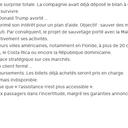
e surprise totale. La compagnie avait déjà déposé le bilan à 
 survivre.
Donald Trump avorté …
rimé son intérêt pour un plan d’aide. Objectif : sauver des mi
uti. Par conséquent, le projet de sauvetage porté avec la M
tivement ses activités.
usieurs villes américaines, notamment en Floride, à plus de 20 
e, le Costa Rica ou encore la République dominicaine.
lace stratégique sur ces marchés.
client fermé …
oursements. Les billets déjà achetés seront pris en charge.
rmais indisponible.
se que « l’assistance n’est plus accessible ».
x passagers dans l’incertitude, malgré les garanties annonc
on nationale et sécurité : le cap fixé par le Premier ministre pour l
ragédie en Haïti : 30 victimes lors d’une bousculade à la Citadelle 