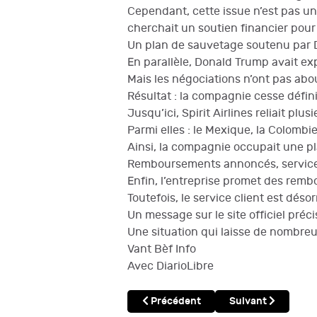
Cependant, cette issue n’est pas un
cherchait un soutien financier pour
Un plan de sauvetage soutenu par 
En parallèle, Donald Trump avait exp
Mais les négociations n’ont pas abo
Résultat : la compagnie cesse défini
Jusqu’ici, Spirit Airlines reliait pl
Parmi elles : le Mexique, la Colombi
Ainsi, la compagnie occupait une p
Remboursements annoncés, service 
Enfin, l’entreprise promet des remb
Toutefois, le service client est déso
Un message sur le site officiel préci
Une situation qui laisse de nombreu
Vant Bèf Info
Avec DiarioLibre
Article précédent : 1er Mai : Producti
Article suivant : T
Précédent
Suivant