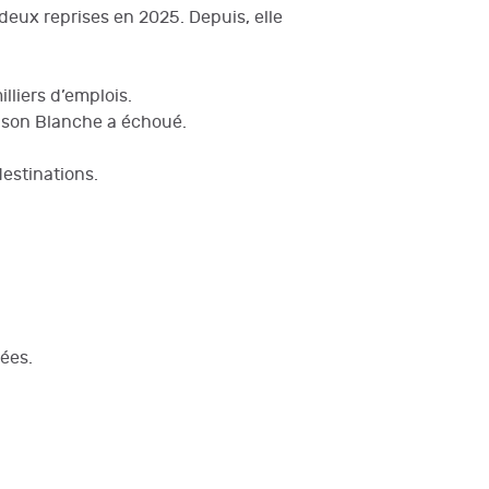
deux reprises en 2025. Depuis, elle
lliers d’emplois.
aison Blanche a échoué.
destinations.
ées.
e redressement d’Haïti
Christophe