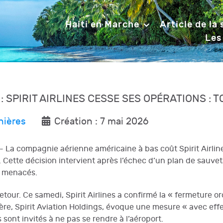
Haiti en Marche
Article de la
Les
: SPIRIT AIRLINES CESSE SES OPÉRATIONS : 
nières
Création : 7 mai 2026
I - La compagnie aérienne américaine à bas coût Spirit Airli
s. Cette décision intervient après l’échec d’un plan de sauv
t menacés.
retour. Ce samedi, Spirit Airlines a confirmé la « fermeture 
, Spirit Aviation Holdings, évoque une mesure « avec effet 
 sont invités à ne pas se rendre à l’aéroport.